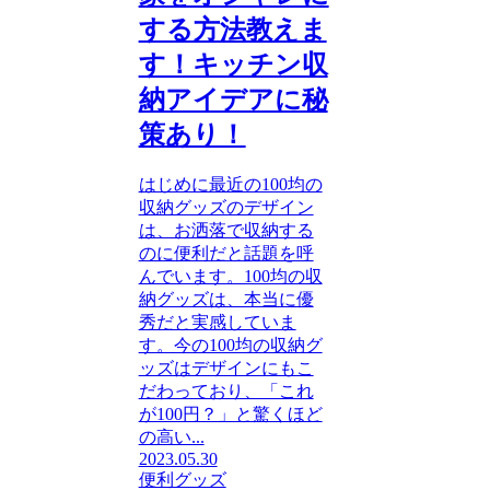
する方法教えま
す！キッチン収
納アイデアに秘
策あり！
はじめに最近の100均の
収納グッズのデザイン
は、お洒落で収納する
のに便利だと話題を呼
んでいます。100均の収
納グッズは、本当に優
秀だと実感していま
す。今の100均の収納グ
ッズはデザインにもこ
だわっており、「これ
が100円？」と驚くほど
の高い...
2023.05.30
便利グッズ