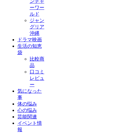
ンチャ
ーワー
ルド
ジャン
グリア
沖縄
ドラマ映画
生活の知恵
袋
比較商
品
口コミ
レビュ
ー
気になった
事
体の悩み
心の悩み
芸能関連
イベント情
報