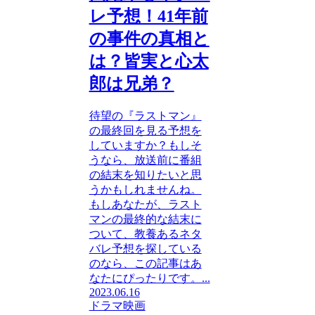
レ予想！41年前
の事件の真相と
は？皆実と心太
郎は兄弟？
待望の『ラストマン』
の最終回を見る予想を
していますか？もしそ
うなら、放送前に番組
の結末を知りたいと思
うかもしれませんね。
もしあなたが、ラスト
マンの最終的な結末に
ついて、教養あるネタ
バレ予想を探している
のなら、この記事はあ
なたにぴったりです。...
2023.06.16
ドラマ映画