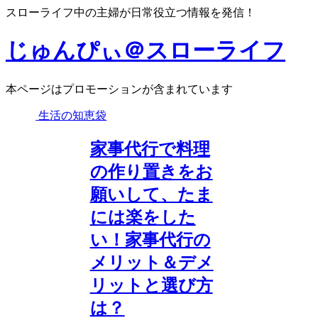
スローライフ中の主婦が日常役立つ情報を発信！
じゅんぴぃ＠スローライフ
本ページはプロモーションが含まれています
生活の知恵袋
家事代行で料理
の作り置きをお
願いして、たま
には楽をした
い！家事代行の
メリット＆デメ
リットと選び方
は？