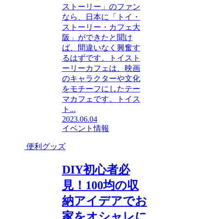
ストーリー」のファン
なら、日本に「トイ・
ストーリー・カフェ大
阪」ができたと聞け
ば、間違いなく興奮す
るはずです。トイスト
ーリーカフェは、映画
のキャラクターや文化
をモチーフにしたテー
マカフェです。トイス
ト...
2023.06.04
イベント情報
便利グッズ
DIY初心者必
見！100均の収
納アイデアでお
家をオシャレに