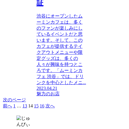
証
渋谷にオープンしたム
ーミンカフェは、多く
のファンが楽しみにし
ているイベントだと思
います。そして、この
カフェが提供するテイ
クアウトメニューや限
定グッズは、多くの
人々が興味を持つとこ
ろです。「ムーミンカ
フェ 渋谷」では、ドリ
ンクを中心としたメニ...
2023.04.21
魅力のお店
次のページ
前へ
1
…
13
14
15
16
次へ