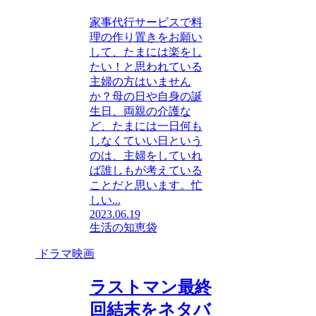
家事代行サービスで料
理の作り置きをお願い
して、たまには楽をし
たい！と思われている
主婦の方はいません
か？母の日や自身の誕
生日、両親の介護な
ど、たまには一日何も
しなくていい日という
のは、主婦をしていれ
ば誰しもが考えている
ことだと思います。忙
しい...
2023.06.19
生活の知恵袋
ドラマ映画
ラストマン最終
回結末をネタバ