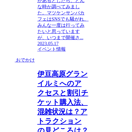
があるとしたら、どん
な時か調べてみまし
た。マツケンサンバカ
フェはSNSでも騒がれ、
みんな一度は行ってみ
たいと思っています
が、いつまで開催さ...
2023.05.17
イベント情報
おでかけ
伊豆高原グラン
イルミへのア
クセスと割引チ
ケット購入法、
混雑状況は？ア
トラクション
の見どころは？