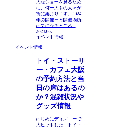
大なショーを見るため
に、何千人もの人々が
街に集まります。2024
年の開催日と開催場所
は気になるところ...
2023.06.11
イベント情報
イベント情報
トイ・ストーリ
ー・カフェ大阪
の予約方法と当
日の席はあるの
か？混雑状況や
グッズ情報
はじめにディズニーで
大ヒットした「トイ・