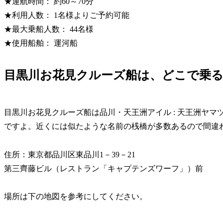
★運航時間： 約60～70分
★利用人数： 1名様よりご予約可能
★最大乗船人数： 44名様
★使用船舶： 運河船
目黒川お花見クルーズ船は、どこで乗
目黒川お花見クルーズ船は品川・天王洲アイル : 天王洲ヤ
ですよ。近くには似たような名前の桟橋が多数あるので間違
住所：東京都品川区東品川1－39－21
第三齊藤ビル（レストラン「キャプテンズワーフ」）前
場所は下の地図を参考にしてください。