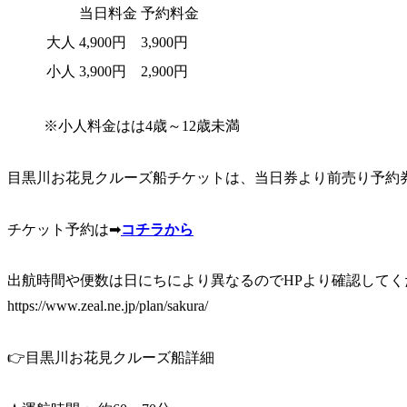
当日料金
予約料金
大人
4,900円
3,900円
小人
3,900円
2,900円
※小人料金はは4歳～12歳未満
目黒川お花見クルーズ船チケットは、当日券より前売り予約
チケット予約は➡
コチラから
出航時間や便数は日にちにより異なるのでHPより確認して
https://www.zeal.ne.jp/plan/sakura/
👉目黒川お花見クルーズ船詳細