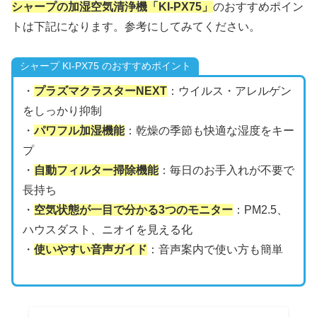
シャープの加湿空気清浄機「KI-PX75」
のおすすめポイン
トは下記になります。参考にしてみてください。
シャープ KI-PX75 のおすすめポイント
・
プラズマクラスターNEXT
：ウイルス・アレルゲン
をしっかり抑制
・
パワフル加湿機能
：乾燥の季節も快適な湿度をキー
プ
・
自動フィルター掃除機能
：毎日のお手入れが不要で
長持ち
・
空気状態が一目で分かる3つのモニター
：PM2.5、
ハウスダスト、ニオイを見える化
・
使いやすい音声ガイド
：音声案内で使い方も簡単