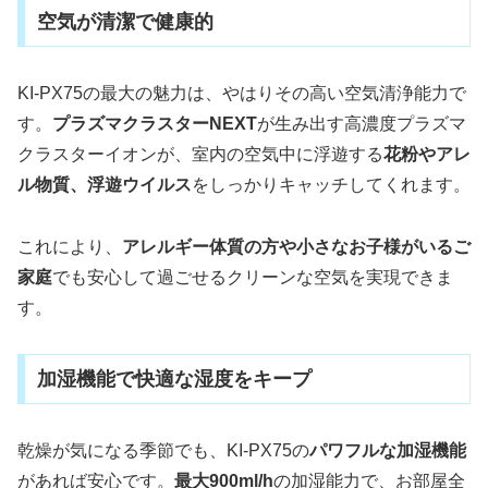
空気が清潔で健康的
KI-PX75の最大の魅力は、やはりその高い空気清浄能力で
す。
プラズマクラスターNEXT
が生み出す高濃度プラズマ
クラスターイオンが、室内の空気中に浮遊する
花粉やアレ
ル物質、浮遊ウイルス
をしっかりキャッチしてくれます。
これにより、
アレルギー体質の方や小さなお子様がいるご
家庭
でも安心して過ごせるクリーンな空気を実現できま
す。
加湿機能で快適な湿度をキープ
乾燥が気になる季節でも、KI-PX75の
パワフルな加湿機能
があれば安心です。
最大900ml/h
の加湿能力で、お部屋全