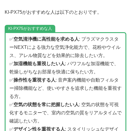
KI-PX75がおすすめな人は以下のとおりです。
KI-PX75がおすすめな人
✅
空気清浄機に高性能を求める人
: プラズマクラスタ
ーNEXTによる強力な空気浄化能力で、花粉やウイル
ス、アレル物質などを効果的に除去したい方。
✅
加湿機能も重視したい人
: パワフルな加湿機能で、
乾燥しがちなお部屋を快適に保ちたい方。
✅
操作性を重視する人
: 音声案内機能や自動フィルタ
ー掃除機能など、使いやすさを追求した機能を重視す
る方。
✅
空気の状態を常に把握したい人
: 空気の状態を可視
化するモニターで、室内の空気の質をリアルタイムで
確認したい方。
✅
デザイン性を重視する人
: スタイリッシュなデザイ