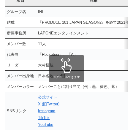
項目
詳細
グループ名
INI
結成
『PRODUCE 101 JAPAN SEASON2』を経て2021
所属事務所
LAPONEエンタテインメント
メンバー数
11人
代表曲
「Rocketeer」、「A」
リーダー
木村柾哉
メンバー出身地
日本各地、中国
スクロールできます
メンバーカラー
メンバーごとに割り当て（例：黒、黄色、紫）
公式サイト
X (旧Twitter)
SNSリンク
Instagram
TikTok
YouTube