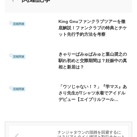
King Gnuファンクラブツアーを徹
芸能関連
底解説！ファンクラブの特典とチケ
ット先行予約方法を考察
きゃりーぱみゅぱみゅと葉山奨之の
芸能関連
馴れ初めと交際期間は？妊娠中の真
相と新居は？
「ウソじゃない！？」『学マス』あ
芸能関連
さり先生がTシャツ水着でアイドル
デビュー【エイプリルフール
2025】
ナンジャタウンの混雑を回避するに
は？リアルタイム確認と割引チケット