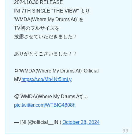
2024.10.30 RELEASE
INI 7TH SINGLE "THE VIEW" より
'WMDA(Where My Drums At)' を
TV初のフルサイズを
披露させていただきました！
ありがとうございました！！
🥁'WMDA(Where My Drums At)' Official
MV
https://t.co/Mb4Nt5lmLy
🎧'WMDA(Where My Drums At)'…
pic.twitter.com/WTBIG4608h
— INI (@official__INI)
October 28, 2024