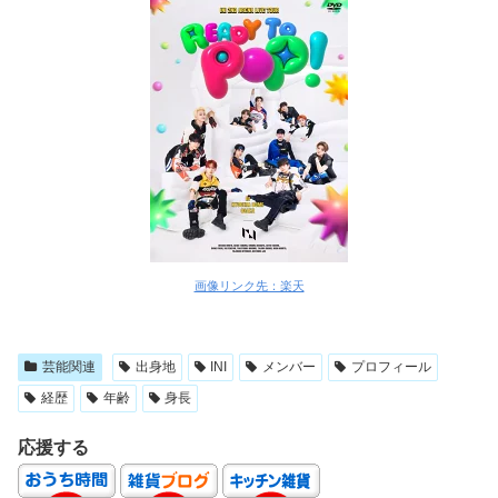
画像リンク先：楽天
芸能関連
出身地
INI
メンバー
プロフィール
経歴
年齢
身長
応援する