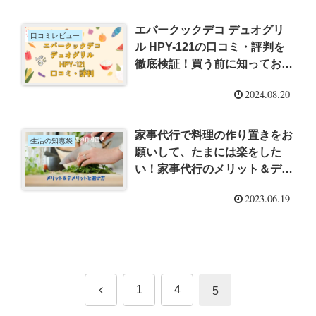
エバークックデコ デュオグリ
口コミレビュー
ル HPY-121の口コミ・評判を
徹底検証！買う前に知っておく
べきこと
2024.08.20
家事代行で料理の作り置きをお
生活の知恵袋
願いして、たまには楽をした
い！家事代行のメリット＆デメ
リットと選び方は？
2023.06.19
前
1
4
5